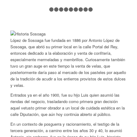
1
2
3
4
5
6
7
8
9
10
López de Sosoaga fue fundada en 1886 por Antonio López de
Sosoaga, que abrió su primer local en la calle Portal del Rey,
entonces dedicado a la elaboración y venta de confitería,
especialmente mermeladas y membrillos. Curiosamente también
tuvo un gran auge en este tiempo la venta de velas, que
posteriormente daría paso al mercado de los pasteles por aquello
de la tradición de acudir a los entierros provistos de estos dulces
y velas.
Entrados ya en el año 1900, fue su hijo Luis quien asumió las
riendas del negocio, trasladando como primera gran decisión
aquel vetusto primer obrador a un local de cuidada estética en la
calle Diputación, que aún hoy continúa abierto al público.
En un contexto de posguerra y racionamiento, el testigo de la
tercera generación, a camino entre los años 30 y 40, lo asumió
Antonio, sin embargo, fue en la época de su hijo Luis, bisnieto